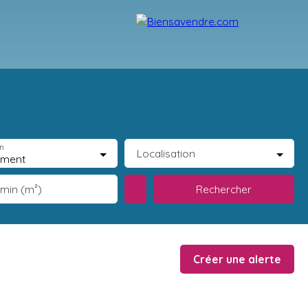
ecrutement
Partenaires
Blog
Contact
n
Localisation
ement
Rechercher
 min (m²)
Créer une alerte