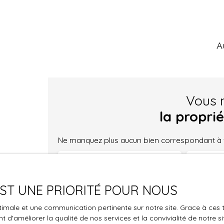
A
Vous 
la propri
Ne manquez plus aucun bien correspondant à vo
Prénom
Nom
Type d'offre
 EST UNE PRIORITÉ POUR NOUS
Type de
Vente
optimale et une communication pertinente sur notre site. Grace à c
Budget max (€)
Surface
 d'améliorer la qualité de nos services et la convivialité de notre s