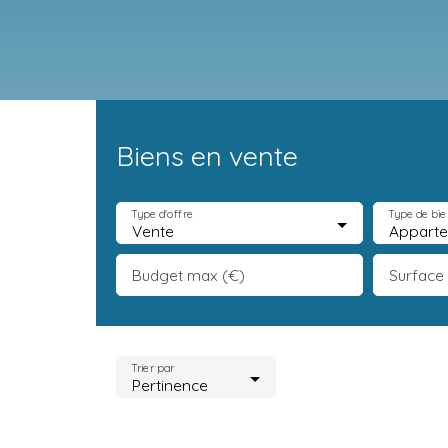
Biens en vente
Accueil
Acheter
Neuf
Vendre
Estimation
Équipe
R
Type d'offre
Type de bie
Vente
Appart
Budget max (€)
Surface
Trier par
Pertinence