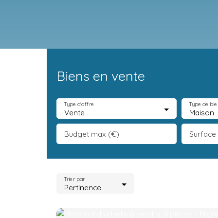
Biens en vente
Accueil
Acheter
Neuf
Vendre
Estimation
Équipe
R
Type d'offre
Type de bie
Vente
Maison
Budget max (€)
Surface
Trier par
Pertinence