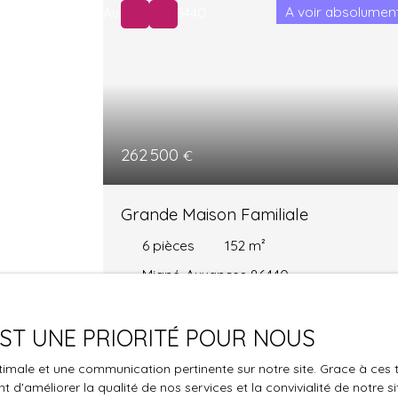
A voir absolumen
262 500
€
Grande Maison Familiale
6
pièces
152
m²
Migné-Auxances 86440
Sylvain Reininger – 07 86 10 06 42 Migné
Auxances : Située dans un secteur calme et
 EST UNE PRIORITÉ POUR NOUS
résidentiel, à proximité des écoles et
optimale et une communication pertinente sur notre site. Grace à c
commerces, et à seulement 15 minutes du
 d'améliorer la qualité de nos services et la convivialité de notre s
Futuroscope. Venez découvrir cette belle