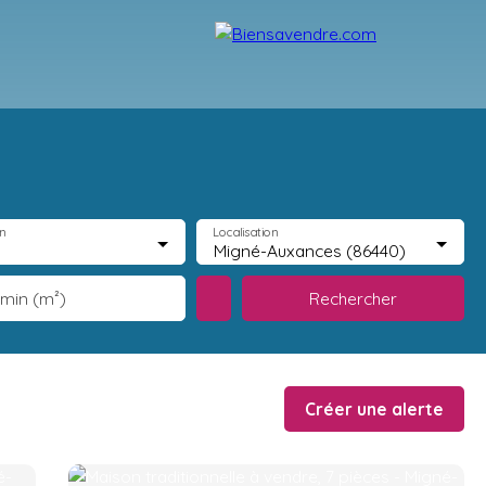
ecrutement
Partenaires
Blog
Contact
n
Localisation
Migné-Auxances (86440)
Rechercher
 min (m²)
Créer une alerte