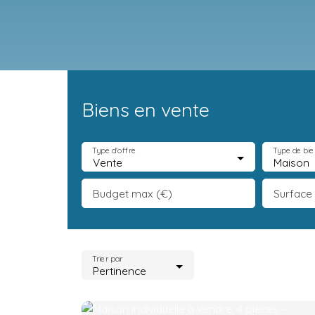
Biens en vente
Accueil
Acheter
Neuf
Vendre
Estimation
Équipe
R
Type d'offre
Type de bie
Vente
Maison
Budget max (€)
Surface
Trier par
Pertinence