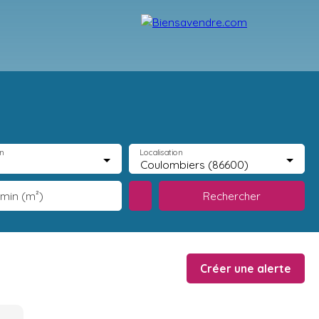
ecrutement
Partenaires
Blog
Contact
n
Localisation
Coulombiers (86600)
Rechercher
 min (m²)
Créer une alerte