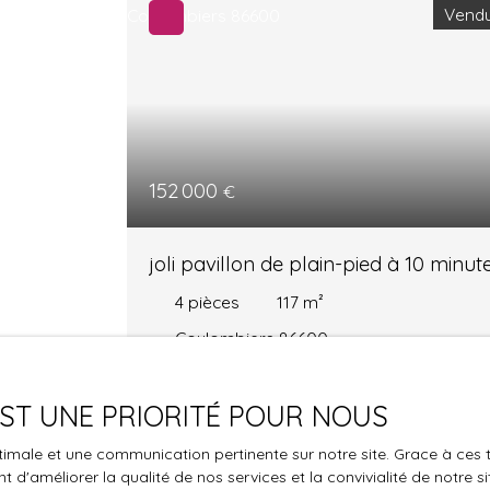
Vend
152 000
€
joli pavillon de plain-pied à 10 minut
de poitiers
4
pièces
117
m²
Coulombiers 86600
Saya KEO 0699197155 Vous présente, dans
un secteur calme, proche de tous
 EST UNE PRIORITÉ POUR NOUS
commerces et commodités, à 10 minutes d
optimale et une communication pertinente sur notre site. Grace à c
Poitiers, ce joli pavillon de plain pied, de 117
 d'améliorer la qualité de nos services et la convivialité de notre s
m2 posé sur un jardin de 577 m2. iI se