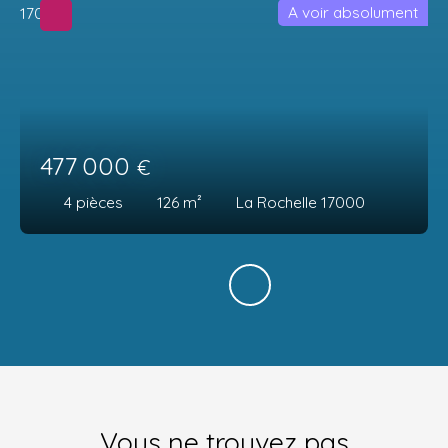
A voir absolument
477 000
€
4
pièces
126
m²
La Rochelle 17000
Vous ne trouvez pas