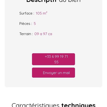
Surface
:
105
m²
Pièces
:
5
Terrain
:
09 a 97 ca
+33 6 99 19 71
55
Envoyer un mail
Caractéristiques
techniques