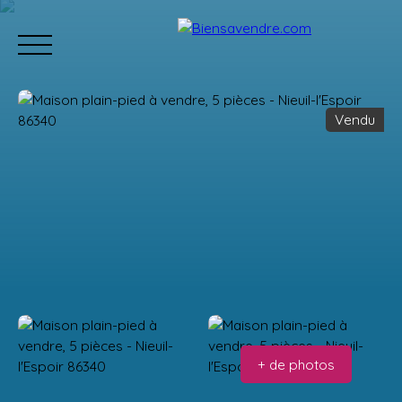
Vendu
Accueil
Acheter
Neuf
Vendre
Estimation
Équipe
Estimation
+ de photos