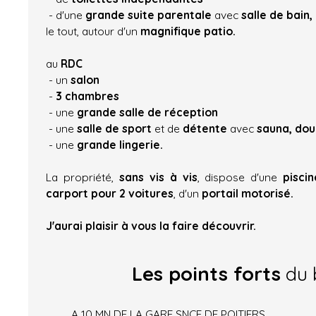
- d'une
grande suite parentale
avec
salle de bain,
le tout, autour d'un
magnifique patio.
au
RDC
- un
salon
-
3 chambres
- une
grande salle de réception
- une
salle de sport
et de
détente
avec
sauna, dou
- une
grande lingerie.
La propriété,
sans vis à vis
, dispose d'une
pisci
carport pour 2
voitures
, d'un
portail motorisé.
J'aurai plaisir à vous la faire découvrir.
Les points forts
du 
A 10 MN DE LA GARE SNCF DE POITIERS