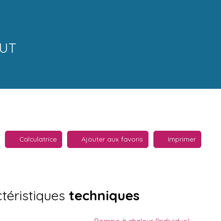
OUT
Calculatrice
Ajouter aux favoris
Imprimer
téristiques
techniques
Pompe à chaleur/Individuel