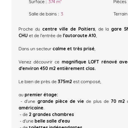
Surface
:
374
m²
Pièces
Salle de bains
:
3
Terrain
Proche du
centre ville de Poitiers
, de la
gare S
CHU
et de l'entrée de
l'autoroute A10
,
Dans un secteur
calme et très prisé
,
Venez découvrir ce
magnifique LOFT rénové ave
d'environ 450 m2 entièrement clos.
Le bien de près de
375m2
est composé,
au
premier étage:
- d'une
grande pièce de vie
de plus de
70 m2
a
américaine
.
- de
2 grandes chambres
- d'une
belle salle d'eau
- de
toilettes indépendantes