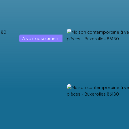
A voir absolument
Accueil
Acheter
Neuf
Vendre
Estimation
Équipe
R