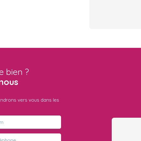
e bien ?
nous
iendrons vers vous dans les
m
léphone