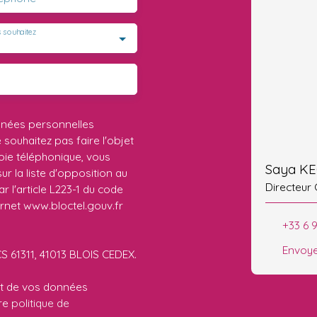
 souhaitez
nnées personnelles
ouhaitez pas faire l'objet
ie téléphonique, vous
Saya K
r la liste d'opposition au
Directeur
 l'article L223-1 du code
ernet www.bloctel.gouv.fr
+33 6 9
Envoye
CS 61311, 41013 BLOIS CEDEX.
ent de vos données
tre
politique de