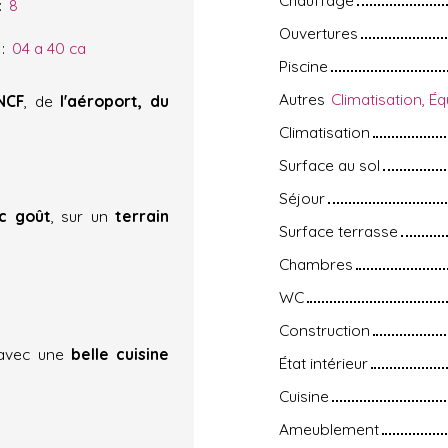
:
8
Ouvertures
:
04 a 40 ca
Piscine
Autres
NCF
, de
l'aéroport, du
Climatisation
Surface au sol
Séjour
c goût
, sur un
terrain
Surface terrasse
Chambres
WC
Construction
vec une
belle cuisine
État intérieur
Cuisine
Ameublement