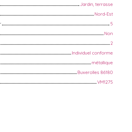
Jardin, terrasse
Nord-Est
r
5
Non
2
Individuel conforme
métallique
Buxerolles 86180
VM1275