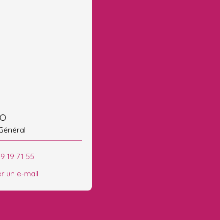
EO
 Général
9 19 71 55
r un e-mail