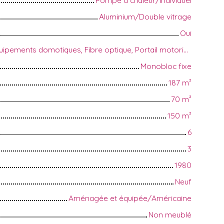
Aluminium/Double vitrage
Oui
Climatisation, Équipements domotiques, Fibre optique, Portail motorisé, Visiophone
Monobloc fixe
187
m²
70
m²
150
m²
6
3
1980
Neuf
Aménagée et équipée/Américaine
Non meublé