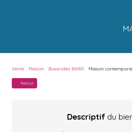
MA
Vente
Maison
Buxerolles 86180
Maison contemporain
Retour
Descriptif
du bie