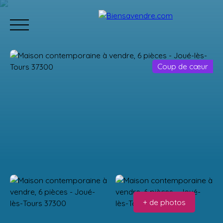
Coup de cœur
Accueil
Acheter
Neuf
Vendre
Estimation
Équipe
Estimation
+ de photos