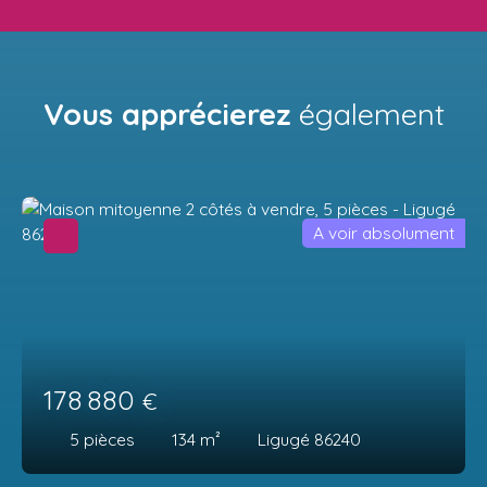
Vous apprécierez
également
A voir absolument
178 880
€
5
pièces
134
m²
Ligugé 86240