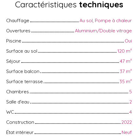
Caractéristiques
techniques
Chauffage
Au sol, Pompe à chaleur
Ouvertures
Aluminium/Double vitrage
Piscine
Oui
Surface au sol
120
m²
Séjour
47
m²
Surface balcon
37
m²
Surface terrasse
35
m²
Chambres
5
Salle d'eau
2
WC
4
Construction
2022
État intérieur
Neuf