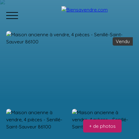
Vendu
Accueil
Acheter
Neuf
Vendre
Estimation
Équipe
Estimation
+ de photos