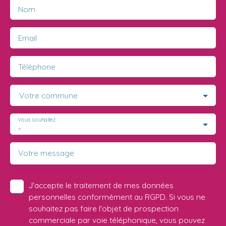
Nom
Email
Téléphone
Votre commune
Vous souhaitez
-
Votre message
J'accepte le traitement de mes données
personnelles conformément au RGPD. Si vous ne
souhaitez pas faire l'objet de prospection
commerciale par voie téléphonique, vous pouvez