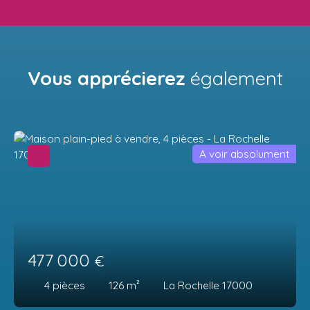
Vous apprécierez
également
A voir absolument
477 000
€
4
pièces
126
m²
La Rochelle 17000