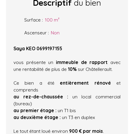
Descriptif
du bien
Surface
:
100
m²
Ascenseur
:
Non
Saya KEO 0699197155
vous présente un
i
mmeuble de rapport
avec
une rentabilité de plus de
10%
sur Châtellerault.
Ce bien a été
entièrement rénové
et
comprends
au rez-de-chaussée :
un local commercial
(bureau)
au premier étage :
un T1 bis
au deuxième étage :
un T3 en duplex
Le tout étant loué environ
900 € par mois
.