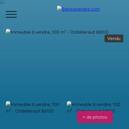
Vendu
Accueil
Acheter
Neuf
Vendre
Estimation
Équipe
Estimation
+ de photos