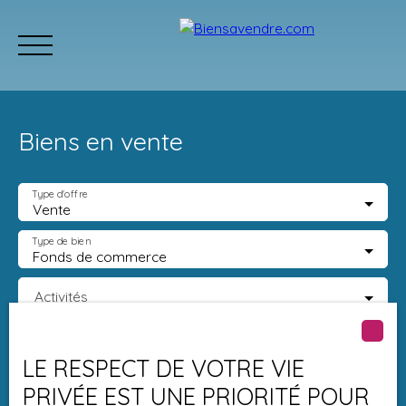
Biens en vente
Type d'offre
Vente
Accueil
Acheter
Neuf
Vendre
Estimation
Équipe
Type de bien
Fonds de commerce
Estimation
Activités
Localisation
Lusignan (86600)
LE RESPECT DE VOTRE VIE
PRIVÉE EST UNE PRIORITÉ POUR
Budget max (€)