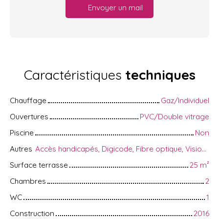
Envoyer un mail
Caractéristiques
techniques
Chauffage
Gaz/Individuel
Ouvertures
PVC/Double vitrage
Piscine
Non
Autres
Accès handicapés, Digicode, Fibre optique, Visiophone, Volets électriques
Surface terrasse
25
m²
Chambres
2
WC
1
Construction
2016