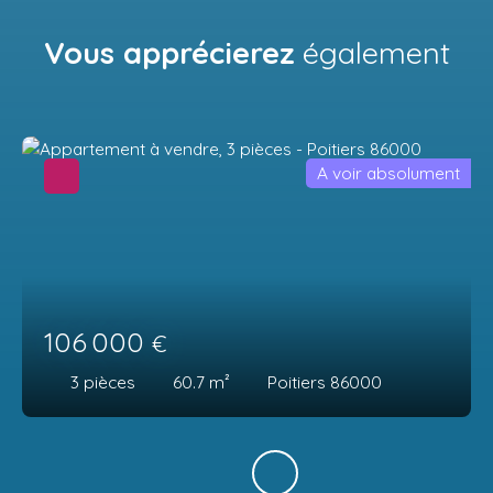
Vous apprécierez
également
A voir absolument
106 000
€
3
pièces
60.7
m²
Poitiers 86000