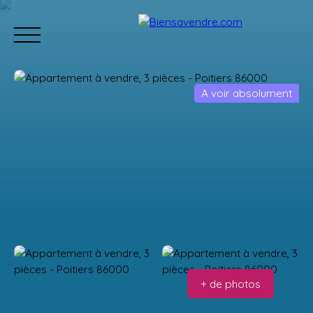
A voir absolument
Accueil
Acheter
Neuf
Vendre
Estimation
Équipe
Estimation
+ de photos